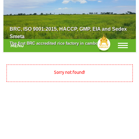
Survey for the New Crop Season
BRC, ISO 9001:2015, HACCP, GMP, EIA and Sedex
Smeta
The first BRC accredited rice factory in cambodia.
MENU
Sorry not found!