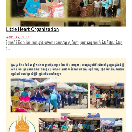
Little Heart Organization
April 17, 2023
ថ្ងៃសៅរ៍ ទី០១ ខែមេសា ឆ្នាំ២០២៣ លោកវង្ស សុចិត្រា ប្រធានផ្នែកលក់ និងទីផ្សារ និងក្
រ...