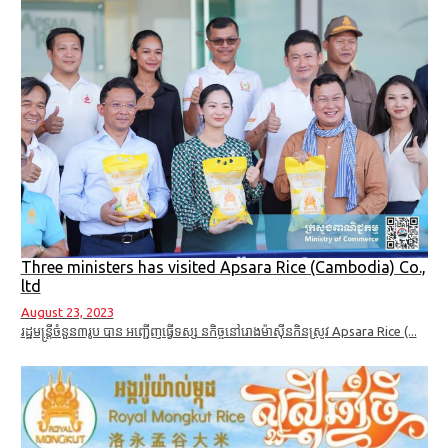
Three ministers has visited Apsara Rice (Cambodia) Co.,
ltd
August 23, 2023
រដ្ឋមន្ត្រីចំនួន៣រូប បាន អញ្ជើញធ្វើទស្ស នកិច្ចនៅរោងម៉ាស៊ីនកិនស្រូវ Apsara Rice (...