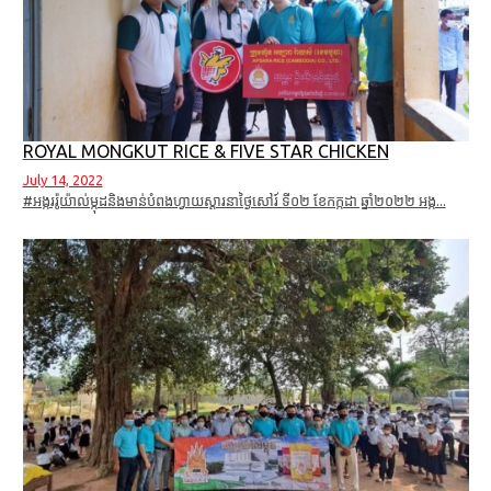
ROYAL MONGKUT RICE & FIVE STAR CHICKEN
July 14, 2022
#អង្កររ៉ូយ៉ាល់ម្កុដនិងមាន់បំពងហ្វាយស្តារនាថ្ងៃសៅរ៍ ទី០២ ខែកក្កដា ឆ្នាំ២០២២​ អង្ក...