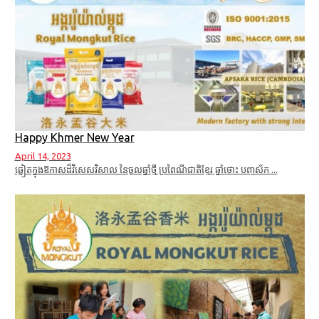
Happy Khmer New Year
April 14, 2023
ឆ្លៀតក្នុងឱកាសដ៏វិសេសវិសាល នៃចូលឆ្នាំថ្មី ប្រពៃណីជាតិខ្មែរ ឆ្នាំថោះ បញ្ចស័ក ...