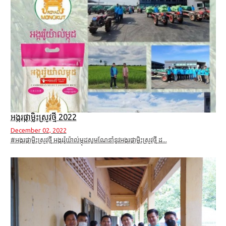
អង្ករផ្កាម្លិះស្រូវថ្មី 2022
December 02, 2022
#អង្ករផ្កាម្លិះស្រូវថ្មី អង្កររ៉ូយ៉ាល់ម្កុដសូមណែនាំនូវអង្ករផ្កាម្លិះស្រូវថ្មី ដ...