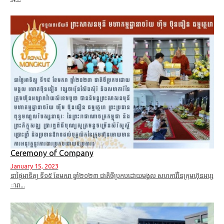
Ceremony of Company
January 15, 2023
នាថ្ងៃអាទិត្យ ទី១៥ ខែមករា ឆ្នាំ២០២៣ ជាតិថីប្រកបដោយមង្គល សហការីនៃក្រុមហ៊ុនអប្ស
ារា...