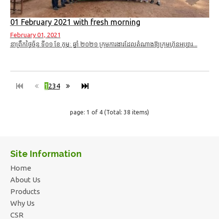
01 February 2021 with fresh morning
February 01, 2021
នាព្រឹកថ្ងៃច័ន្ទ ទី០១ ខែ កុម្ភៈ ឆ្នាំ ២០២១ ក្រុមការងារដែលតំណាងឱ្យក្រុមហ៊ុនអប្សារ...
1
2
3
4
page: 1 of 4 (Total: 38 items)
Site Information
Home
About Us
Products
Why Us
CSR