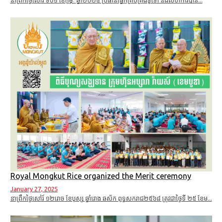
នាព្រឹកថ្ងៃសៅរ៍ ទី០១ ខែកុម្ភៈ​ ឆ្នាំ២០២៥ ប្រធានផ្នែកគ្រប់គ្រងទូទៅ និងសហការីបាន...
Royal Mongkut Rice organized the Merit ceremony
January 27, 2025
នាព្រឹកថ្ងៃសៅរ៍ ១២​រោច ខែបុស្ស ឆ្នាំរោង ឆស័ក ពុទ្ធសករាជ២៥៦៨ ត្រូវជាថ្ងៃទី ២៥ ខែម...