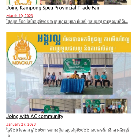
Joing Kampong Speu Provincial Trade Fair
March 10, 2023
ថ្ងៃសុក្រ ទី១០ ខែមិនា ឆ្នាំ២០២៣ ក្រុមហ៊ុនអប្សារា រ៉ាយស៍ (ខេមបូឌា) បានចូលរួមពិព័រ...
Joing with AC community
January 27, 2023
ថ្ងៃទី២៦ ខែមករា ឆ្នាំ២០២៣ មហាសន្និបាតប្រចាំឆ្នាំ២០២២ សហគមន៍កសិកម្ម អភិវឌ្ឍន៍
ឃុំ...