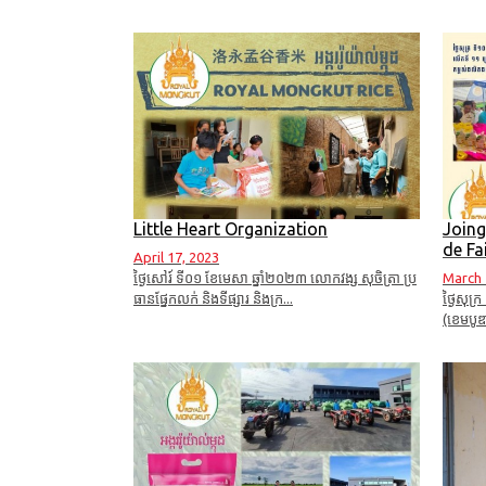
Little Heart Organization
Joing
de Fa
April 17, 2023
ថ្ងៃសៅរ៍ ទី០១ ខែមេសា ឆ្នាំ២០២៣ លោកវង្ស សុចិត្រា ប្រ
March 
ធានផ្នែកលក់ និងទីផ្សារ និងក្រ...
ថ្ងៃសុក្
(ខេមបូឌា