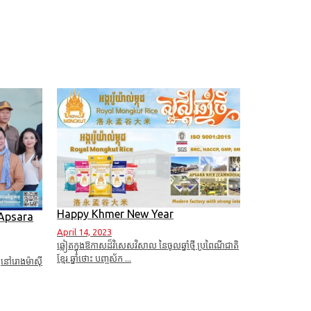
Happy Khmer New Year
 Apsara
April 14, 2023
ឆ្លៀតក្នុងឱកាសដ៏វិសេសវិសាល នៃចូលឆ្នាំថ្មី ប្រពៃណីជាតិ
ខ្មែរ ឆ្នាំថោះ បញ្ចស័ក ...
ច្ចនៅរោងម៉ាស៊ី