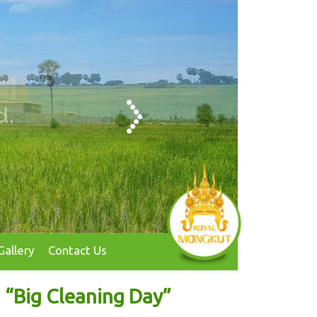
on
Gallery
Contact Us
a “Big Cleaning Day”