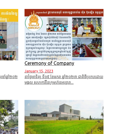
Ceremony of Company
January 15, 2023
រចាំឆ្នាំ២០២
នាថ្ងៃអាទិត្យ ទី១៥ ខែមករា ឆ្នាំ២០២៣ ជាតិថីប្រកបដោយ
មង្គល សហការីនៃក្រុមហ៊ុនអប្សារា...