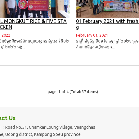
L MONGKUT RICE & FIVE STA
01 February 2021 with fres
ICKEN
g
, 2022
February 01, 2021
ូយ៉ាល់ម្កុដនិងមាន់បំពងហ្វាយស្តារនាថ្ងៃសៅរ៍ ទី០២
នាព្រឹកថ្ងៃច័ន្ទ ទី០១ ខែ កុម្ភៈ ឆ្នាំ ២០២១ ក
 ឆ្នាំ២០២២​ អង្ក...
តំណាងឱ្យក្រុមហ៊ុនអប្សារ...
page: 1 of 4 (Total: 37 items)
ct Us
 : Road No.51, Chamkar Loung village, Veangchas
, Udong district, Kampong Speu province,