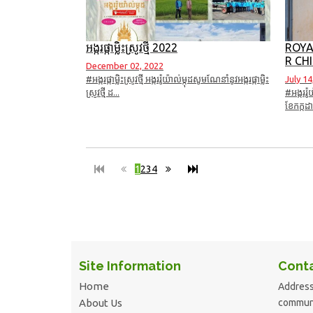
អង្ករផ្កាម្លិះស្រូវថ្មី 2022
ROYA
R CH
December 02, 2022
#អង្ករផ្កាម្លិះស្រូវថ្មី អង្កររ៉ូយ៉ាល់ម្កុដសូមណែនាំនូវអង្ករផ្កាម្លិះ
July 14
ស្រូវថ្មី ដ...
#អង្កររ៉
ខែកក្កដា
1
2
3
4
Site Information
Conta
Home
Address
About Us
commune