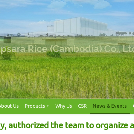
urvey for the New Crop Seas
About Us
Products
Why Us
CSR
News & Events
y, authorized the team to organize 