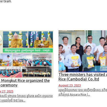
the team.
Three ministers has visited
Rice (Cambodia) Co.,ltd
 Mongkut Rice organized the
t ceremony
August 23, 2023
រដ្ឋមន្ត្រីចំនួន៣រូប បាន អញ្ជើញធ្វើទស្ស នកិ
y 27, 2025
នកិនស្រូវ Apsara Rice (...
្ងៃសៅរ៍ ១២​រោច ខែបុស្ស ឆ្នាំរោង ឆស័ក ពុទ្ធសករា
្រូវជាថ្ងៃទី ២៥ ខែម...