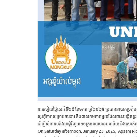
នារសៀលថ្ងៃសៅរ៍ ទី២៥ ខែមករា​ ឆ្នាំ២០២៥ ប្រធាននាយកប្រតិបត្ត
សុវត្ថិភាពសម្រាប់ការងារ និង​ជា​សកម្មភាព​មួយ​ដែល​បាន​បង្កើត​នូវ​ការ
ដើម្បីសំអាតបរិវេណជុំវិញរោងចក្រអោយមានអនាម័យ និងសោភ័ណ្ឌភាពល
On Saturday afternoon, January 25, 2025, Apsara Ric