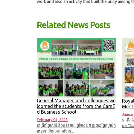
work and also an activity that built the unity among 
Related News Posts
General Manager, and colleagues we
Royal
lcomed the students from the CamE
Meri
d Business School
Januar
February 01, 2025
នាព្រឹកថ
នាព្រឹកថ្ងៃសៅរ៍ ទី០១ ខែកុម្ភៈ​ ឆ្នាំ២០២៥ ប្រធានផ្នែកគ្រប់គ្
ជ២៥៦៨ ត
រងទូទៅ និងសហការីបាន...