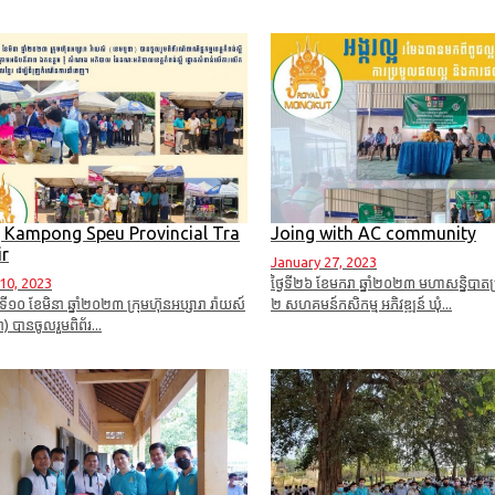
 Kampong Speu Provincial Tra
Joing with AC community
ir
January 27, 2023
10, 2023
ថ្ងៃទី២៦ ខែមករា ឆ្នាំ២០២៣ មហាសន្និបាតប្
រ ទី១០ ខែមិនា ឆ្នាំ២០២៣ ក្រុមហ៊ុនអប្សារា រ៉ាយស៍
២ សហគមន៍កសិកម្ម អភិវឌ្ឍន៍ ឃុំ...
) បានចូលរួមពិព័រ...