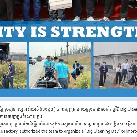
ិក្រុមហ៊ុន អប្សារា រ៉ាយស៍ (ខេមបូឌា)​ បានអនុញ្ញាតអោយក្រុមការងារចាត់កម្មវិធី Big 
​រួបរួម​គ្នា​ក្នុង​ចំណោម​ក្រុម។
្អ ព្រមទាំងដើម្បីរួមចំណែកក្នុងការរក្សាអនាម័យ សណ្តាប់ធ្នាប់ និងបង្កើនសាមគ្គីភាពន
e Factory, authorized the team to organize a “Big Cleaning Day” to impro