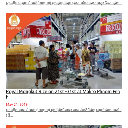
ក្រុមហ៊ុន អប្សារា រ៉ាយស៍(ខេមបូឌា) សូមជូននូវកម្រងរូបភាពនៃសកម្មភាពក្នុងកិច្ចការជួយ...
Royal Mongkut Rice on 21st -31st at Makro Phnom Pen
h
May 21, 2019
្រុមហ៊ុនអប្សរា រ៉ាយស៍ (ខេមបូឌា) សូមថ្លែងអំណរគុណដល់អតិថិជនគ្រប់រូបដែលបានគាំទ្
រ និ...