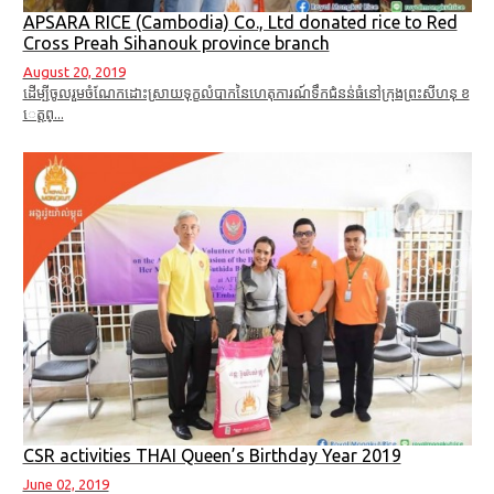
APSARA RICE (Cambodia) Co., Ltd donated rice to Red
Cross Preah Sihanouk province branch
August 20, 2019
ដើម្បីចូលរួមចំណែកដោះស្រាយទុក្ខលំបាកនៃហេតុការណ៍ទឹកជំនន់ធំនៅក្រុងព្រះសីហនុ ខ
េត្តព្...
CSR activities THAI Queen’s Birthday Year 2019
June 02, 2019