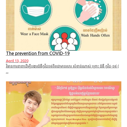
The prevention from COVID-19
April 13, 2020
វិធានការនានាដើម្បីបង្ការជំងឺកូវីដ១៩ពិតជាមានសារៈសំខាន់ណាស់ ព្រោះ ជំងឺ កូវីដ-១៩ (
...