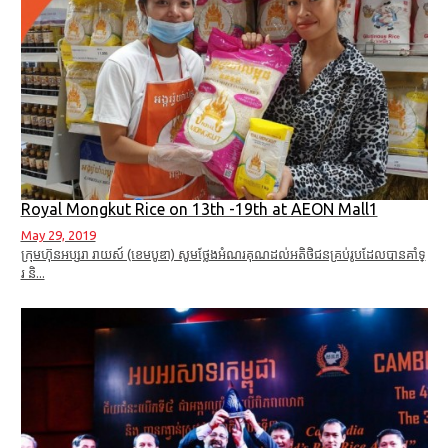
Royal Mongkut Rice on 13th -19th at AEON Mall1
May 29, 2019
ក្រុមហ៊ុនអប្សរា រាយស៍ (ខេមបូឌា) សូមថ្លែងអំណរគុណដល់អតិថិជនគ្រប់រូបដែលបានគាំទ្
រ និ...