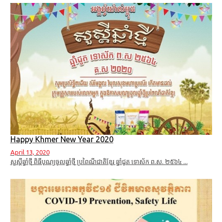
Happy Khmer New Year 2020
April 13, 2020
សួស្តីឆ្នាំថ្មី ពិធីបុណ្យចូលឆ្នាំថ្មី ប្រពៃណីជាតិខ្មែរ ឆ្នាំជូត ទោស័ក ព.ស. ២៥៦៤ ...