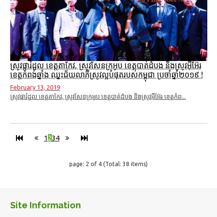
ស្រូវផ្ការំដួល ខេត្តតាកែវ, ស្រូវសែនក្រអូប ខេត្តបាត់ដំបង និងស្រូវអ៊ីអ៊ែរ
ខេត្តកំពង់ឆ្នាំង ឈ្នះជ័យលាភីស្រូវល្អបំផុតរបស់កម្ពុជា ប្រចាំឆ្នាំ២០១៩ !
February 13, 2019
ស្រូវផ្ការំដួល ខេត្តតាកែវ, ស្រូវសែនក្រអូប ខេត្តបាត់ដំបង និងស្រូវអ៊ីអ៊ែរ ខេត្តកំព...
1
2
3
4
page: 2 of 4 (Total: 38 items)
Site Information