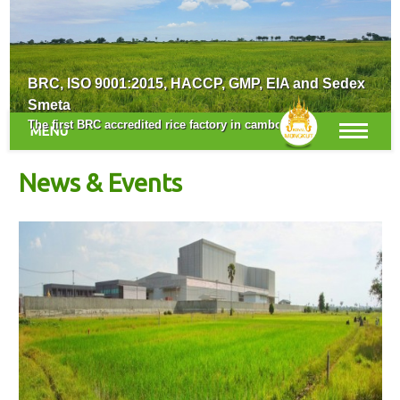
Survey for the New Crop Season
BRC, ISO 9001:2015, HACCP, GMP, EIA and Sedex
Smeta
The first BRC accredited rice factory in cambodia.
MENU
News & Events