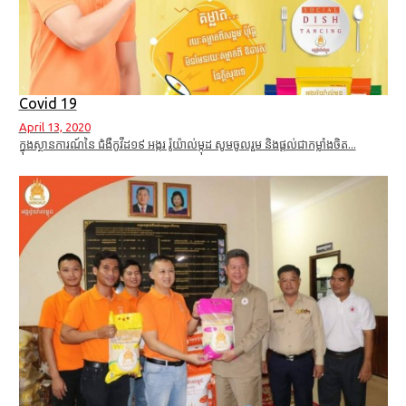
Covid 19
April 13, 2020
ក្នុងស្ថានការណ៍នៃ ជំងឺកូវីដ១៩ អង្ករ រ៉ូយ៉ាល់ម្កុដ សូមចូលរួម និងផ្តល់ជាកម្លាំងចិត...