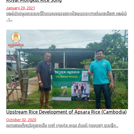
Royal Mongkut Rice Song
January 20, 2021
អង្កររ៉ូយ៉ាល់ម្កុដមានសេចក្តីរីករាយសូមជូននូវចម្រៀងមួយបទក្រោមចំណងជើងថា អង្កររ៉ូយ៉
ា...
Upstream Rice Development of Apsara Rice (Cambodia)
October 02, 2020
រុមការងារអភិវឌ្ឍន៍វត្ថុធាតុដើម ប្រចាំ ក្រុមហ៊ុន អប្សរា រ៉ាយស៍ (ខេមបូឌា) បានធ្វើក...