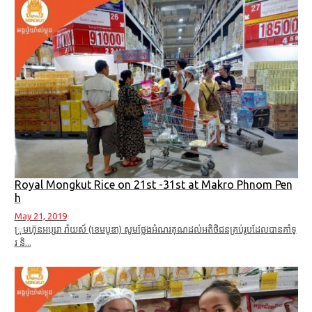
Royal Mongkut Rice on 21st -31st at Makro Phnom Pen
h
May 21, 2019
្រុមហ៊ុនអប្សរា រ៉ាយស៍ (ខេមបូឌា) សូមថ្លែងអំណរគុណដល់អតិថិជនគ្រប់រូបដែលបានគាំទ្
រ និ...